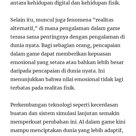
antara kehidupan digital dan kehidupan fisik.
Selain itu, muncul juga fenomena “realitas
alternatif,” di mana pengalaman dalam game
terasa sama pentingnya dengan pengalaman di
dunia nyata. Bagi sebagian orang, pencapaian
dalam game dapat memberikan kepuasan
emosional yang setara atau bahkan lebih besar
daripada pencapaian di dunia nyata. Ini
menunjukkan bahwa nilai emosional tidak lagi
terbatas pada realitas fisik.
Perkembangan teknologi seperti kecerdasan
buatan dan sistem simulasi lanjutan semakin
memperkuat perubahan ini. AI dalam game kini
mampu menciptakan dunia yang lebih adaptif,