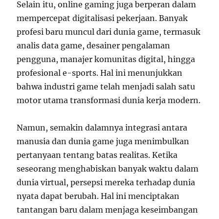
Selain itu, online gaming juga berperan dalam
mempercepat digitalisasi pekerjaan. Banyak
profesi baru muncul dari dunia game, termasuk
analis data game, desainer pengalaman
pengguna, manajer komunitas digital, hingga
profesional e-sports. Hal ini menunjukkan
bahwa industri game telah menjadi salah satu
motor utama transformasi dunia kerja modern.
Namun, semakin dalamnya integrasi antara
manusia dan dunia game juga menimbulkan
pertanyaan tentang batas realitas. Ketika
seseorang menghabiskan banyak waktu dalam
dunia virtual, persepsi mereka terhadap dunia
nyata dapat berubah. Hal ini menciptakan
tantangan baru dalam menjaga keseimbangan