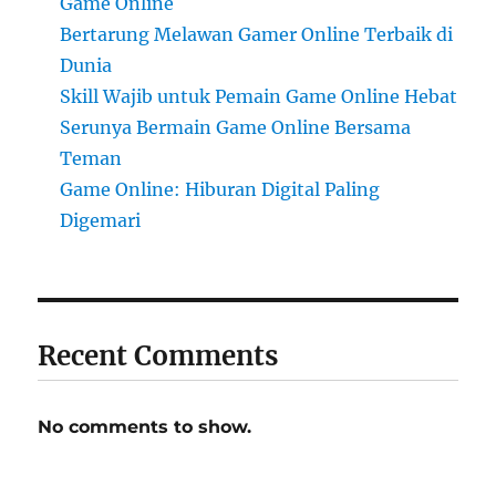
Game Online
Bertarung Melawan Gamer Online Terbaik di
Dunia
Skill Wajib untuk Pemain Game Online Hebat
Serunya Bermain Game Online Bersama
Teman
Game Online: Hiburan Digital Paling
Digemari
Recent Comments
No comments to show.