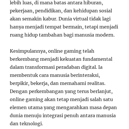
lebih luas, di mana batas antara hiburan,
pekerjaan, pendidikan, dan kehidupan sosial
akan semakin kabur. Dunia virtual tidak lagi
hanya menjadi tempat bermain, tetapi menjadi
ruang hidup tambahan bagi manusia modern.
Kesimpulannya, online gaming telah
berkembang menjadi kekuatan fundamental
dalam transformasi peradaban digital. Ia
membentuk cara manusia berinteraksi,
berpikir, bekerja, dan memahami realitas.
Dengan perkembangan yang terus berlanjut,
online gaming akan tetap menjadi salah satu
elemen utama yang mengarahkan masa depan
dunia menuju integrasi penuh antara manusia
dan teknologi.