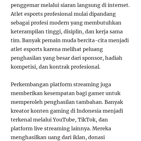
penggemar melalui siaran langsung di internet.
Atlet esports profesional mulai dipandang
sebagai profesi modern yang membutuhkan
keterampilan tinggi, disiplin, dan kerja sama
tim. Banyak pemain muda bercita-cita menjadi
atlet esports karena melihat peluang
penghasilan yang besar dari sponsor, hadiah
kompetisi, dan kontrak profesional.
Perkembangan platform streaming juga
memberikan kesempatan bagi gamer untuk
memperoleh penghasilan tambahan. Banyak
kreator konten gaming di Indonesia menjadi
terkenal melalui YouTube, TikTok, dan
platform live streaming lainnya. Mereka
menghasilkan uang dari iklan, donasi