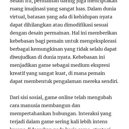
Selain itu, permainan daring juga menciptakan
ruang imajinasi yang sangat luas. Dalam dunia
virtual, batasan yang ada di kehidupan nyata
dapat dihilangkan atau dimodifikasi sesuai
dengan desain permainan. Hal ini memberikan
kebebasan bagi pemain untuk mengeksplorasi
berbagai kemungkinan yang tidak selalu dapat
diwujudkan di dunia nyata. Kebebasan ini
menjadikan game sebagai medium ekspresi
kreatif yang sangat kuat, di mana pemain
dapat membentuk pengalaman mereka sendiri.
Dari sisi sosial, game online telah mengubah
cara manusia membangun dan
mempertahankan hubungan. Interaksi yang
terjadi dalam game sering kali lebih intens