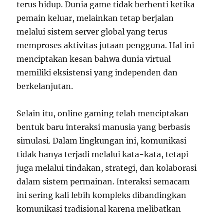
terus hidup. Dunia game tidak berhenti ketika
pemain keluar, melainkan tetap berjalan
melalui sistem server global yang terus
memproses aktivitas jutaan pengguna. Hal ini
menciptakan kesan bahwa dunia virtual
memiliki eksistensi yang independen dan
berkelanjutan.
Selain itu, online gaming telah menciptakan
bentuk baru interaksi manusia yang berbasis
simulasi. Dalam lingkungan ini, komunikasi
tidak hanya terjadi melalui kata-kata, tetapi
juga melalui tindakan, strategi, dan kolaborasi
dalam sistem permainan. Interaksi semacam
ini sering kali lebih kompleks dibandingkan
komunikasi tradisional karena melibatkan