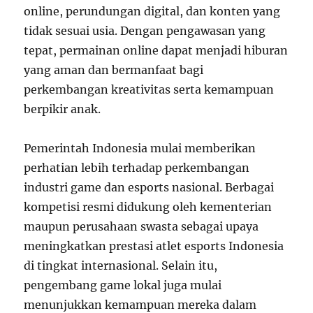
online, perundungan digital, dan konten yang
tidak sesuai usia. Dengan pengawasan yang
tepat, permainan online dapat menjadi hiburan
yang aman dan bermanfaat bagi
perkembangan kreativitas serta kemampuan
berpikir anak.
Pemerintah Indonesia mulai memberikan
perhatian lebih terhadap perkembangan
industri game dan esports nasional. Berbagai
kompetisi resmi didukung oleh kementerian
maupun perusahaan swasta sebagai upaya
meningkatkan prestasi atlet esports Indonesia
di tingkat internasional. Selain itu,
pengembang game lokal juga mulai
menunjukkan kemampuan mereka dalam