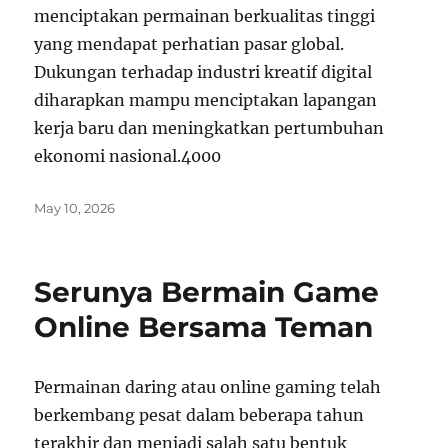
menciptakan permainan berkualitas tinggi
yang mendapat perhatian pasar global.
Dukungan terhadap industri kreatif digital
diharapkan mampu menciptakan lapangan
kerja baru dan meningkatkan pertumbuhan
ekonomi nasional.4000
Posted
May 10, 2026
on
Serunya Bermain Game
Online Bersama Teman
Permainan daring atau online gaming telah
berkembang pesat dalam beberapa tahun
terakhir dan menjadi salah satu bentuk