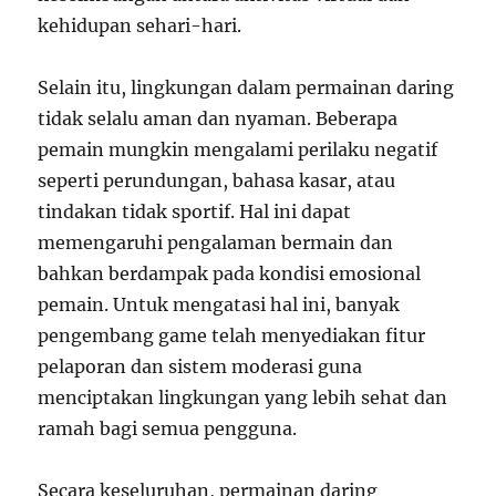
kehidupan sehari-hari.
Selain itu, lingkungan dalam permainan daring
tidak selalu aman dan nyaman. Beberapa
pemain mungkin mengalami perilaku negatif
seperti perundungan, bahasa kasar, atau
tindakan tidak sportif. Hal ini dapat
memengaruhi pengalaman bermain dan
bahkan berdampak pada kondisi emosional
pemain. Untuk mengatasi hal ini, banyak
pengembang game telah menyediakan fitur
pelaporan dan sistem moderasi guna
menciptakan lingkungan yang lebih sehat dan
ramah bagi semua pengguna.
Secara keseluruhan, permainan daring