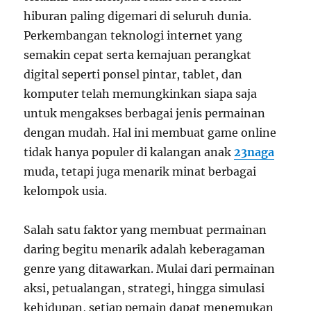
hiburan paling digemari di seluruh dunia.
Perkembangan teknologi internet yang
semakin cepat serta kemajuan perangkat
digital seperti ponsel pintar, tablet, dan
komputer telah memungkinkan siapa saja
untuk mengakses berbagai jenis permainan
dengan mudah. Hal ini membuat game online
tidak hanya populer di kalangan anak
23naga
muda, tetapi juga menarik minat berbagai
kelompok usia.
Salah satu faktor yang membuat permainan
daring begitu menarik adalah keberagaman
genre yang ditawarkan. Mulai dari permainan
aksi, petualangan, strategi, hingga simulasi
kehidupan, setiap pemain dapat menemukan