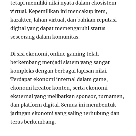
tetapi memiliki nilai nyata dalam ekosistem
virtual. Kepemilikan ini mencakup item,
karakter, lahan virtual, dan bahkan reputasi
digital yang dapat memengaruhi status
seseorang dalam komunitas.
Di sisi ekonomi, online gaming telah
berkembang menjadi sistem yang sangat
kompleks dengan berbagai lapisan nilai.
Terdapat ekonomi internal dalam game,
ekonomi kreator konten, serta ekonomi
eksternal yang melibatkan sponsor, turnamen,
dan platform digital. Semua ini membentuk
jaringan ekonomi yang saling terhubung dan
terus berkembang.