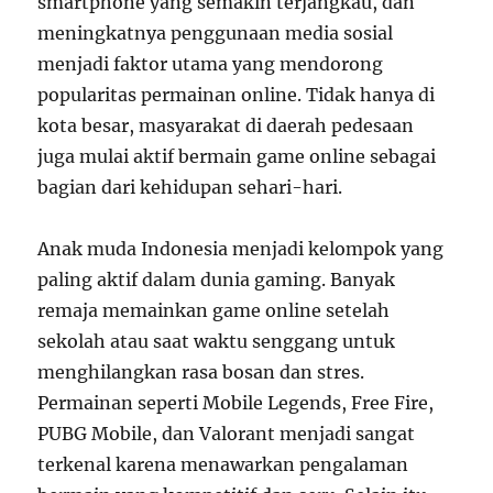
smartphone yang semakin terjangkau, dan
meningkatnya penggunaan media sosial
menjadi faktor utama yang mendorong
popularitas permainan online. Tidak hanya di
kota besar, masyarakat di daerah pedesaan
juga mulai aktif bermain game online sebagai
bagian dari kehidupan sehari-hari.
Anak muda Indonesia menjadi kelompok yang
paling aktif dalam dunia gaming. Banyak
remaja memainkan game online setelah
sekolah atau saat waktu senggang untuk
menghilangkan rasa bosan dan stres.
Permainan seperti Mobile Legends, Free Fire,
PUBG Mobile, dan Valorant menjadi sangat
terkenal karena menawarkan pengalaman