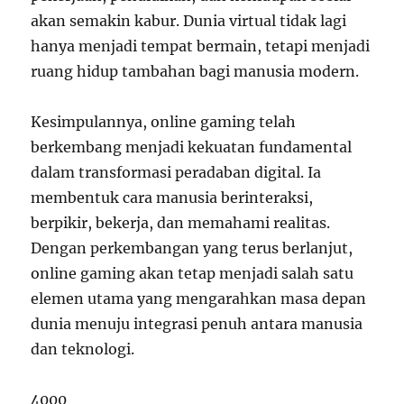
akan semakin kabur. Dunia virtual tidak lagi
hanya menjadi tempat bermain, tetapi menjadi
ruang hidup tambahan bagi manusia modern.
Kesimpulannya, online gaming telah
berkembang menjadi kekuatan fundamental
dalam transformasi peradaban digital. Ia
membentuk cara manusia berinteraksi,
berpikir, bekerja, dan memahami realitas.
Dengan perkembangan yang terus berlanjut,
online gaming akan tetap menjadi salah satu
elemen utama yang mengarahkan masa depan
dunia menuju integrasi penuh antara manusia
dan teknologi.
4000