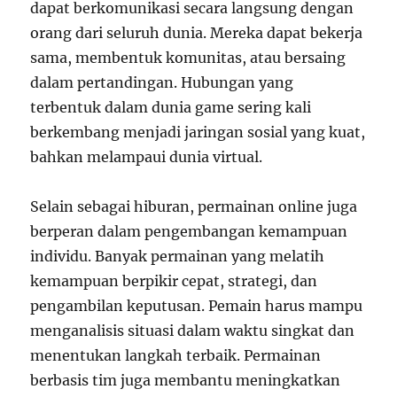
dapat berkomunikasi secara langsung dengan
orang dari seluruh dunia. Mereka dapat bekerja
sama, membentuk komunitas, atau bersaing
dalam pertandingan. Hubungan yang
terbentuk dalam dunia game sering kali
berkembang menjadi jaringan sosial yang kuat,
bahkan melampaui dunia virtual.
Selain sebagai hiburan, permainan online juga
berperan dalam pengembangan kemampuan
individu. Banyak permainan yang melatih
kemampuan berpikir cepat, strategi, dan
pengambilan keputusan. Pemain harus mampu
menganalisis situasi dalam waktu singkat dan
menentukan langkah terbaik. Permainan
berbasis tim juga membantu meningkatkan