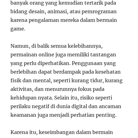
banyak orang yang kemudian tertarik pada
bidang desain, animasi, atau pemrograman
karena pengalaman mereka dalam bermain
game.
Namun, di balik semua kelebihannya,
permainan online juga memiliki tantangan
yang perlu diperhatikan. Penggunaan yang
berlebihan dapat berdampak pada kesehatan
fisik dan mental, seperti kurang tidur, kurang
aktivitas, dan menurunnya fokus pada
kehidupan nyata. Selain itu, risiko seperti
perilaku negatif di dunia digital dan ancaman
keamanan juga menjadi perhatian penting.
Karena itu, keseimbangan dalam bermain