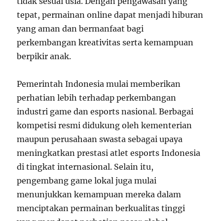
tidak sesuai usia. Dengan pengawasan yang
tepat, permainan online dapat menjadi hiburan
yang aman dan bermanfaat bagi
perkembangan kreativitas serta kemampuan
berpikir anak.
Pemerintah Indonesia mulai memberikan
perhatian lebih terhadap perkembangan
industri game dan esports nasional. Berbagai
kompetisi resmi didukung oleh kementerian
maupun perusahaan swasta sebagai upaya
meningkatkan prestasi atlet esports Indonesia
di tingkat internasional. Selain itu,
pengembang game lokal juga mulai
menunjukkan kemampuan mereka dalam
menciptakan permainan berkualitas tinggi