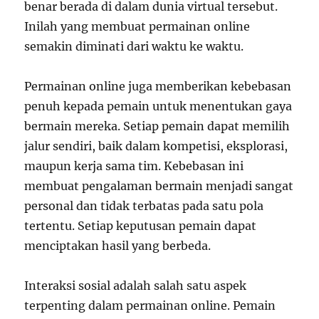
benar berada di dalam dunia virtual tersebut.
Inilah yang membuat permainan online
semakin diminati dari waktu ke waktu.
Permainan online juga memberikan kebebasan
penuh kepada pemain untuk menentukan gaya
bermain mereka. Setiap pemain dapat memilih
jalur sendiri, baik dalam kompetisi, eksplorasi,
maupun kerja sama tim. Kebebasan ini
membuat pengalaman bermain menjadi sangat
personal dan tidak terbatas pada satu pola
tertentu. Setiap keputusan pemain dapat
menciptakan hasil yang berbeda.
Interaksi sosial adalah salah satu aspek
terpenting dalam permainan online. Pemain