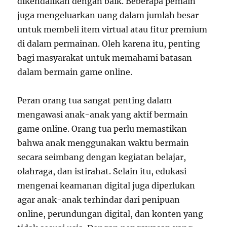
dikendalikan dengan baik. Beberapa pemain
juga mengeluarkan uang dalam jumlah besar
untuk membeli item virtual atau fitur premium
di dalam permainan. Oleh karena itu, penting
bagi masyarakat untuk memahami batasan
dalam bermain game online.
Peran orang tua sangat penting dalam
mengawasi anak-anak yang aktif bermain
game online. Orang tua perlu memastikan
bahwa anak menggunakan waktu bermain
secara seimbang dengan kegiatan belajar,
olahraga, dan istirahat. Selain itu, edukasi
mengenai keamanan digital juga diperlukan
agar anak-anak terhindar dari penipuan
online, perundungan digital, dan konten yang