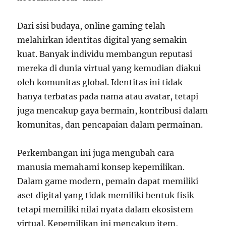
Dari sisi budaya, online gaming telah
melahirkan identitas digital yang semakin
kuat. Banyak individu membangun reputasi
mereka di dunia virtual yang kemudian diakui
oleh komunitas global. Identitas ini tidak
hanya terbatas pada nama atau avatar, tetapi
juga mencakup gaya bermain, kontribusi dalam
komunitas, dan pencapaian dalam permainan.
Perkembangan ini juga mengubah cara
manusia memahami konsep kepemilikan.
Dalam game modern, pemain dapat memiliki
aset digital yang tidak memiliki bentuk fisik
tetapi memiliki nilai nyata dalam ekosistem
virtual. Kepemilikan ini mencakup item,