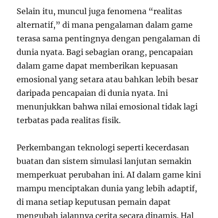
Selain itu, muncul juga fenomena “realitas
alternatif,” di mana pengalaman dalam game
terasa sama pentingnya dengan pengalaman di
dunia nyata. Bagi sebagian orang, pencapaian
dalam game dapat memberikan kepuasan
emosional yang setara atau bahkan lebih besar
daripada pencapaian di dunia nyata. Ini
menunjukkan bahwa nilai emosional tidak lagi
terbatas pada realitas fisik.
Perkembangan teknologi seperti kecerdasan
buatan dan sistem simulasi lanjutan semakin
memperkuat perubahan ini. AI dalam game kini
mampu menciptakan dunia yang lebih adaptif,
di mana setiap keputusan pemain dapat
mengubah jalannya cerita secara dinamis. Hal