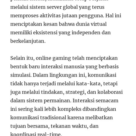
melalui sistem server global yang terus
memproses aktivitas jutaan pengguna. Hal ini
menciptakan kesan bahwa dunia virtual
memiliki eksistensi yang independen dan
berkelanjutan.
Selain itu, online gaming telah menciptakan
bentuk baru interaksi manusia yang berbasis
simulasi. Dalam lingkungan ini, komunikasi
tidak hanya terjadi melalui kata-kata, tetapi
juga melalui tindakan, strategi, dan kolaborasi
dalam sistem permainan. Interaksi semacam
ini sering kali lebih kompleks dibandingkan
komunikasi tradisional karena melibatkan
tujuan bersama, tekanan waktu, dan
koordinasi real-time.