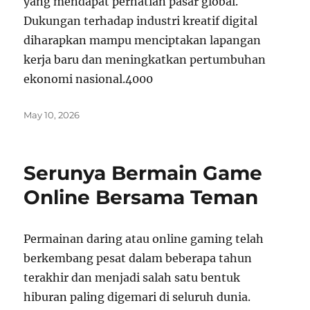
yang mendapat perhatian pasar global.
Dukungan terhadap industri kreatif digital
diharapkan mampu menciptakan lapangan
kerja baru dan meningkatkan pertumbuhan
ekonomi nasional.4000
Posted
May 10, 2026
on
Serunya Bermain Game
Online Bersama Teman
Permainan daring atau online gaming telah
berkembang pesat dalam beberapa tahun
terakhir dan menjadi salah satu bentuk
hiburan paling digemari di seluruh dunia.