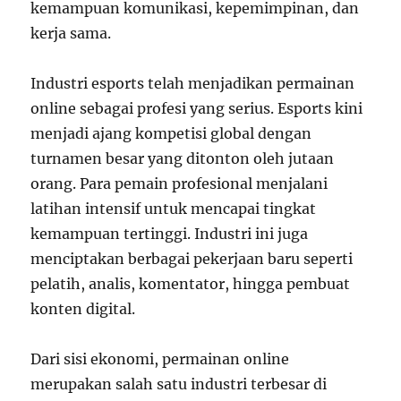
kemampuan komunikasi, kepemimpinan, dan
kerja sama.
Industri esports telah menjadikan permainan
online sebagai profesi yang serius. Esports kini
menjadi ajang kompetisi global dengan
turnamen besar yang ditonton oleh jutaan
orang. Para pemain profesional menjalani
latihan intensif untuk mencapai tingkat
kemampuan tertinggi. Industri ini juga
menciptakan berbagai pekerjaan baru seperti
pelatih, analis, komentator, hingga pembuat
konten digital.
Dari sisi ekonomi, permainan online
merupakan salah satu industri terbesar di