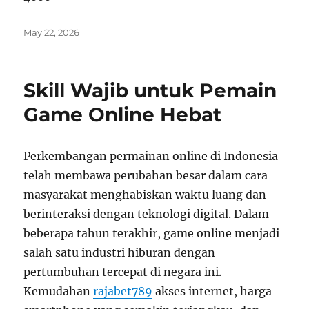
Posted
May 22, 2026
on
Skill Wajib untuk Pemain
Game Online Hebat
Perkembangan permainan online di Indonesia
telah membawa perubahan besar dalam cara
masyarakat menghabiskan waktu luang dan
berinteraksi dengan teknologi digital. Dalam
beberapa tahun terakhir, game online menjadi
salah satu industri hiburan dengan
pertumbuhan tercepat di negara ini.
Kemudahan
rajabet789
akses internet, harga