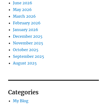
June 2026
May 2026
March 2026
February 2026
January 2026
December 2025
November 2025
October 2025
September 2025
August 2025
Categories
My Blog