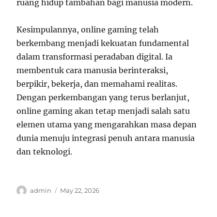
ruang hidup tambahan bagi manusia modern.
Kesimpulannya, online gaming telah
berkembang menjadi kekuatan fundamental
dalam transformasi peradaban digital. Ia
membentuk cara manusia berinteraksi,
berpikir, bekerja, dan memahami realitas.
Dengan perkembangan yang terus berlanjut,
online gaming akan tetap menjadi salah satu
elemen utama yang mengarahkan masa depan
dunia menuju integrasi penuh antara manusia
dan teknologi.
Author
Posted
admin
May 22, 2026
on