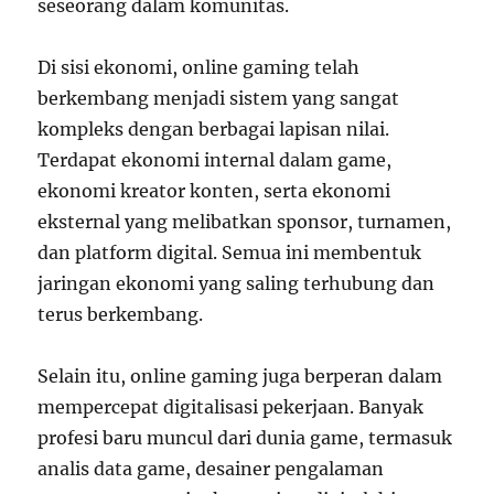
seseorang dalam komunitas.
Di sisi ekonomi, online gaming telah
berkembang menjadi sistem yang sangat
kompleks dengan berbagai lapisan nilai.
Terdapat ekonomi internal dalam game,
ekonomi kreator konten, serta ekonomi
eksternal yang melibatkan sponsor, turnamen,
dan platform digital. Semua ini membentuk
jaringan ekonomi yang saling terhubung dan
terus berkembang.
Selain itu, online gaming juga berperan dalam
mempercepat digitalisasi pekerjaan. Banyak
profesi baru muncul dari dunia game, termasuk
analis data game, desainer pengalaman