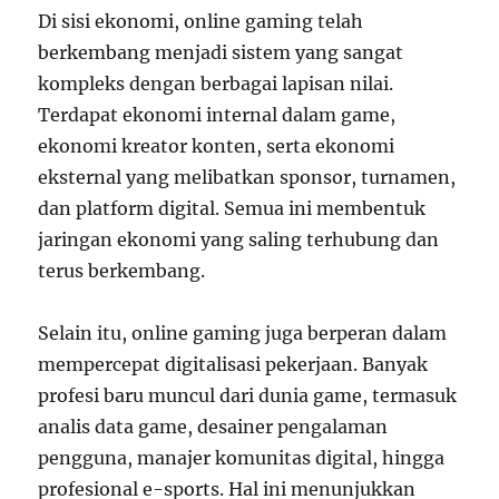
Di sisi ekonomi, online gaming telah
berkembang menjadi sistem yang sangat
kompleks dengan berbagai lapisan nilai.
Terdapat ekonomi internal dalam game,
ekonomi kreator konten, serta ekonomi
eksternal yang melibatkan sponsor, turnamen,
dan platform digital. Semua ini membentuk
jaringan ekonomi yang saling terhubung dan
terus berkembang.
Selain itu, online gaming juga berperan dalam
mempercepat digitalisasi pekerjaan. Banyak
profesi baru muncul dari dunia game, termasuk
analis data game, desainer pengalaman
pengguna, manajer komunitas digital, hingga
profesional e-sports. Hal ini menunjukkan