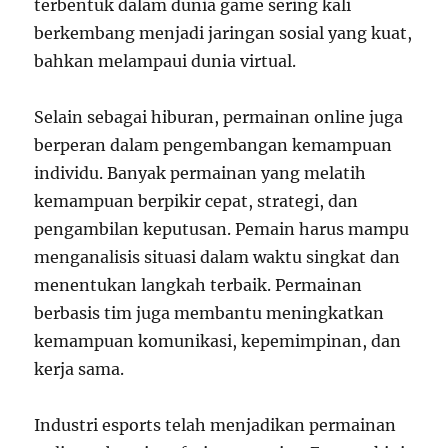
terbentuk dalam dunia game sering kali
berkembang menjadi jaringan sosial yang kuat,
bahkan melampaui dunia virtual.
Selain sebagai hiburan, permainan online juga
berperan dalam pengembangan kemampuan
individu. Banyak permainan yang melatih
kemampuan berpikir cepat, strategi, dan
pengambilan keputusan. Pemain harus mampu
menganalisis situasi dalam waktu singkat dan
menentukan langkah terbaik. Permainan
berbasis tim juga membantu meningkatkan
kemampuan komunikasi, kepemimpinan, dan
kerja sama.
Industri esports telah menjadikan permainan