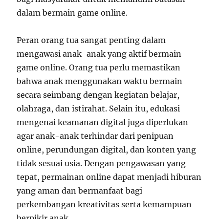
dalam bermain game online.
Peran orang tua sangat penting dalam
mengawasi anak-anak yang aktif bermain
game online. Orang tua perlu memastikan
bahwa anak menggunakan waktu bermain
secara seimbang dengan kegiatan belajar,
olahraga, dan istirahat. Selain itu, edukasi
mengenai keamanan digital juga diperlukan
agar anak-anak terhindar dari penipuan
online, perundungan digital, dan konten yang
tidak sesuai usia. Dengan pengawasan yang
tepat, permainan online dapat menjadi hiburan
yang aman dan bermanfaat bagi
perkembangan kreativitas serta kemampuan
berpikir anak.