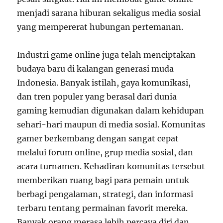
menjadi sarana hiburan sekaligus media sosial
yang mempererat hubungan pertemanan.
Industri game online juga telah menciptakan
budaya baru di kalangan generasi muda
Indonesia. Banyak istilah, gaya komunikasi,
dan tren populer yang berasal dari dunia
gaming kemudian digunakan dalam kehidupan
sehari-hari maupun di media sosial. Komunitas
gamer berkembang dengan sangat cepat
melalui forum online, grup media sosial, dan
acara turnamen. Kehadiran komunitas tersebut
memberikan ruang bagi para pemain untuk
berbagi pengalaman, strategi, dan informasi
terbaru tentang permainan favorit mereka.
Banyak orang merasa lebih percaya diri dan