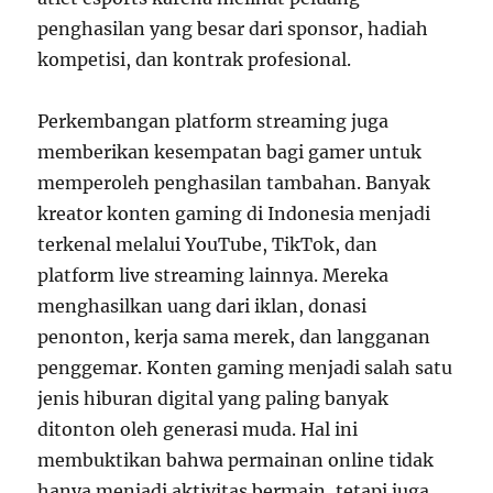
penghasilan yang besar dari sponsor, hadiah
kompetisi, dan kontrak profesional.
Perkembangan platform streaming juga
memberikan kesempatan bagi gamer untuk
memperoleh penghasilan tambahan. Banyak
kreator konten gaming di Indonesia menjadi
terkenal melalui YouTube, TikTok, dan
platform live streaming lainnya. Mereka
menghasilkan uang dari iklan, donasi
penonton, kerja sama merek, dan langganan
penggemar. Konten gaming menjadi salah satu
jenis hiburan digital yang paling banyak
ditonton oleh generasi muda. Hal ini
membuktikan bahwa permainan online tidak
hanya menjadi aktivitas bermain, tetapi juga