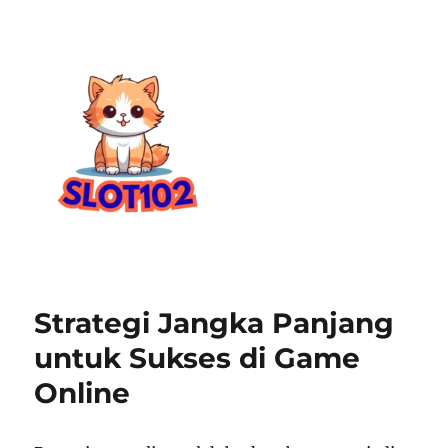
Strategi Jangka Panjang
untuk Sukses di Game
Online