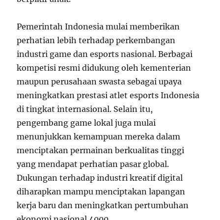
Pemerintah Indonesia mulai memberikan
perhatian lebih terhadap perkembangan
industri game dan esports nasional. Berbagai
kompetisi resmi didukung oleh kementerian
maupun perusahaan swasta sebagai upaya
meningkatkan prestasi atlet esports Indonesia
di tingkat internasional. Selain itu,
pengembang game lokal juga mulai
menunjukkan kemampuan mereka dalam
menciptakan permainan berkualitas tinggi
yang mendapat perhatian pasar global.
Dukungan terhadap industri kreatif digital
diharapkan mampu menciptakan lapangan
kerja baru dan meningkatkan pertumbuhan
ekonomi nasional.4000