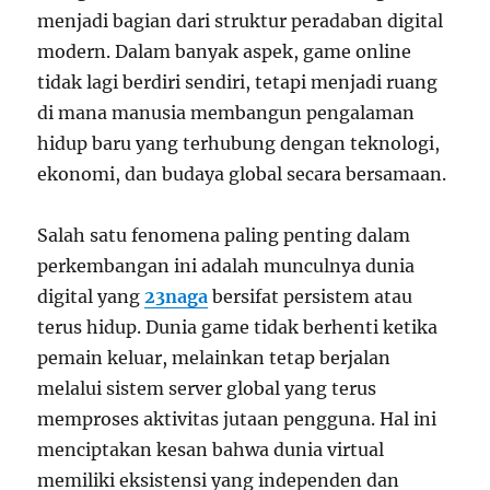
menjadi bagian dari struktur peradaban digital
modern. Dalam banyak aspek, game online
tidak lagi berdiri sendiri, tetapi menjadi ruang
di mana manusia membangun pengalaman
hidup baru yang terhubung dengan teknologi,
ekonomi, dan budaya global secara bersamaan.
Salah satu fenomena paling penting dalam
perkembangan ini adalah munculnya dunia
digital yang
23naga
bersifat persistem atau
terus hidup. Dunia game tidak berhenti ketika
pemain keluar, melainkan tetap berjalan
melalui sistem server global yang terus
memproses aktivitas jutaan pengguna. Hal ini
menciptakan kesan bahwa dunia virtual
memiliki eksistensi yang independen dan