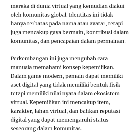
mereka di dunia virtual yang kemudian diakui
oleh komunitas global. Identitas ini tidak
hanya terbatas pada nama atau avatar, tetapi
juga mencakup gaya bermain, kontribusi dalam
komunitas, dan pencapaian dalam permainan.
Perkembangan ini juga mengubah cara
manusia memahami konsep kepemilikan.
Dalam game modern, pemain dapat memiliki
aset digital yang tidak memiliki bentuk fisik
tetapi memiliki nilai nyata dalam ekosistem
virtual. Kepemilikan ini mencakup item,
karakter, lahan virtual, dan bahkan reputasi
digital yang dapat memengaruhi status
seseorang dalam komunitas.