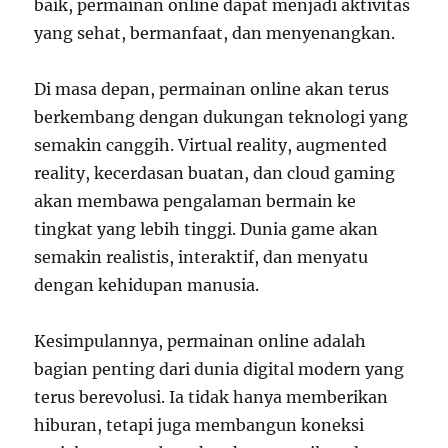
baik, permainan online dapat menjadi aktivitas
yang sehat, bermanfaat, dan menyenangkan.
Di masa depan, permainan online akan terus
berkembang dengan dukungan teknologi yang
semakin canggih. Virtual reality, augmented
reality, kecerdasan buatan, dan cloud gaming
akan membawa pengalaman bermain ke
tingkat yang lebih tinggi. Dunia game akan
semakin realistis, interaktif, dan menyatu
dengan kehidupan manusia.
Kesimpulannya, permainan online adalah
bagian penting dari dunia digital modern yang
terus berevolusi. Ia tidak hanya memberikan
hiburan, tetapi juga membangun koneksi