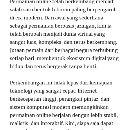
Permainan online telah berkembang menjadi
salah satu bentuk hiburan paling berpengaruh
di era modern. Dari awal yang sederhana
sebagai permainan berbasis jaringan, kini ia
telah berubah menjadi dunia virtual yang
sangat luas, kompleks, dan terus berkembang.
Jutaan pemain dari berbagai negara terhubung
setiap hari, membentuk ekosistem digital yang
hidup dan terus bergerak tanpa henti.
Perkembangan ini tidak lepas dari kemajuan
teknologi yang sangat cepat. Internet
berkecepatan tinggi, perangkat pintar, dan
sistem komputasi modern memungkinkan
permainan online berjalan dengan lebih stabil,
realistis, dan interaktif. Kini, siapa saja dapat