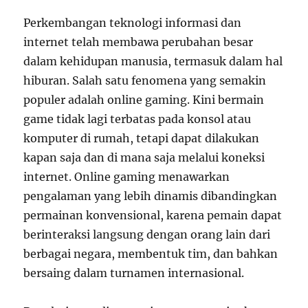
Perkembangan teknologi informasi dan
internet telah membawa perubahan besar
dalam kehidupan manusia, termasuk dalam hal
hiburan. Salah satu fenomena yang semakin
populer adalah online gaming. Kini bermain
game tidak lagi terbatas pada konsol atau
komputer di rumah, tetapi dapat dilakukan
kapan saja dan di mana saja melalui koneksi
internet. Online gaming menawarkan
pengalaman yang lebih dinamis dibandingkan
permainan konvensional, karena pemain dapat
berinteraksi langsung dengan orang lain dari
berbagai negara, membentuk tim, dan bahkan
bersaing dalam turnamen internasional.