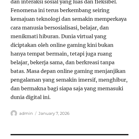
dan interaksi sosial yang luas dan fleksibel.
Fenomena ini terus berkembang seiring
kemajuan teknologi dan semakin memperkaya
cara manusia bersosialisasi, belajar, dan
menikmati hiburan. Dunia virtual yang
diciptakan oleh online gaming kini bukan
hanya tempat bermain, tetapi juga ruang
belajar, bekerja sama, dan berkreasi tanpa
batas. Masa depan online gaming menjanjikan
pengalaman yang semakin imersif, menghibur,
dan bermakna bagi siapa saja yang memasuki
dunia digital ini.
Author
Posted
admin
January 7, 2026
on