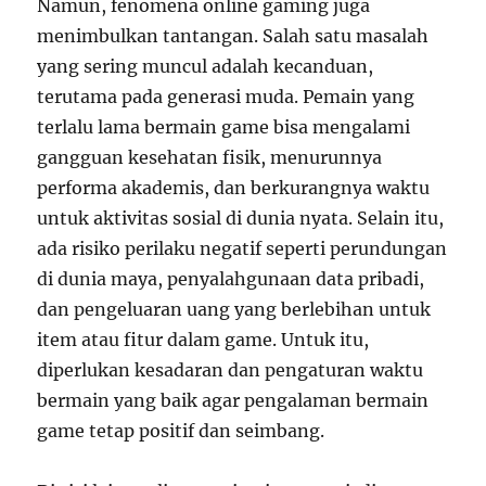
Namun, fenomena online gaming juga
menimbulkan tantangan. Salah satu masalah
yang sering muncul adalah kecanduan,
terutama pada generasi muda. Pemain yang
terlalu lama bermain game bisa mengalami
gangguan kesehatan fisik, menurunnya
performa akademis, dan berkurangnya waktu
untuk aktivitas sosial di dunia nyata. Selain itu,
ada risiko perilaku negatif seperti perundungan
di dunia maya, penyalahgunaan data pribadi,
dan pengeluaran uang yang berlebihan untuk
item atau fitur dalam game. Untuk itu,
diperlukan kesadaran dan pengaturan waktu
bermain yang baik agar pengalaman bermain
game tetap positif dan seimbang.