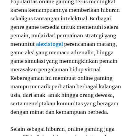
Popularitas online gaming terus meningkat
karena kemampuannya memberikan hiburan
sekaligus tantangan intelektual. Berbagai
genre game tersedia untuk memenuhi selera
pemain, mulai dari permainan strategi yang
menuntut
alexistogel
perencanaan matang,
game aksi yang memacu adrenalin, hingga
game simulasi yang memungkinkan pemain
merasakan pengalaman hidup virtual.
Keberagaman ini membuat online gaming
mampu menarik perhatian berbagai kalangan
usia, dari anak-anak hingga orang dewasa,
serta menciptakan komunitas yang beragam
dengan minat dan kemampuan berbeda.
Selain sebagai hiburan, online gaming juga